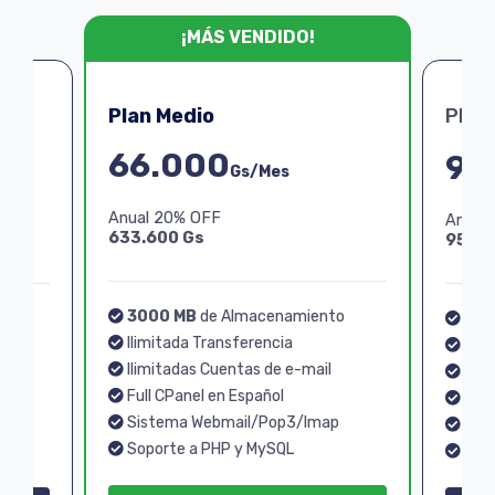
¡MÁS VENDIDO!
Plan Medio
Plan
66.000
99
Gs/Mes
Anual 20% OFF
Anual
633.600 Gs
950.4
3000 MB
de Almacenamiento
o
40
Ilimitada Transferencia
Ilim
Ilimitadas Cuentas de e-mail
Ilim
Full CPanel en Español
Full
Sistema Webmail/Pop3/Imap
p
Sis
Soporte a PHP y MySQL
Sopo