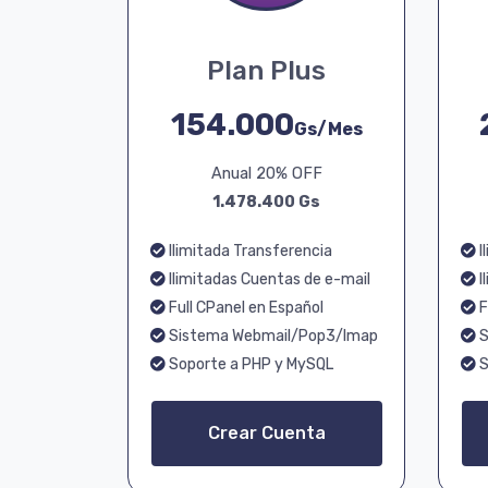
Plan Plus
154.000
Gs/Mes
Anual 20% OFF
1.478.400 Gs
Ilimitada Transferencia
I
Ilimitadas Cuentas de e-mail
I
Full CPanel en Español
F
Sistema Webmail/Pop3/Imap
S
Soporte a PHP y MySQL
S
Crear Cuenta