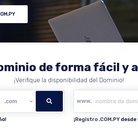
COM.PY
ominio de forma fácil y a
¡Verifique la disponibilidad del Dominio!
www.
ño
!
¡Registro .COM.PY
desde 