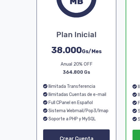
Plan Inicial
38.000
Gs/Mes
Anual 20% OFF
364.800 Gs
Ilimitada Transferencia
I
Ilimitadas Cuentas de e-mail
I
Full CPanel en Español
F
Sistema Webmail/Pop3/Imap
S
Soporte a PHP y MySQL
S
Crear Cuenta