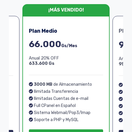
¡MÁS VENDIDO!
Plan Medio
Plan
66.000
99
Gs/Mes
Anual 20% OFF
Anual
633.600 Gs
950.4
3000 MB
de Almacenamiento
o
40
Ilimitada Transferencia
Ilim
Ilimitadas Cuentas de e-mail
Ilim
Full CPanel en Español
Full
Sistema Webmail/Pop3/Imap
p
Sis
Soporte a PHP y MySQL
Sopo