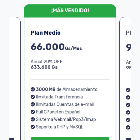
¡MÁS VENDIDO!
Plan Medio
Plan
66.000
99
Gs/Mes
Anual 20% OFF
Anual
633.600 Gs
950.4
3000 MB
de Almacenamiento
o
40
Ilimitada Transferencia
Ilim
Ilimitadas Cuentas de e-mail
Ilim
Full CPanel en Español
Full
Sistema Webmail/Pop3/Imap
p
Sis
Soporte a PHP y MySQL
Sopo